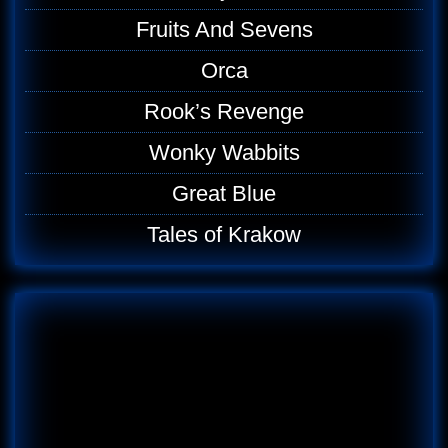
Fruits And Sevens
Orca
Rook’s Revenge
Wonky Wabbits
Great Blue
Tales of Krakow