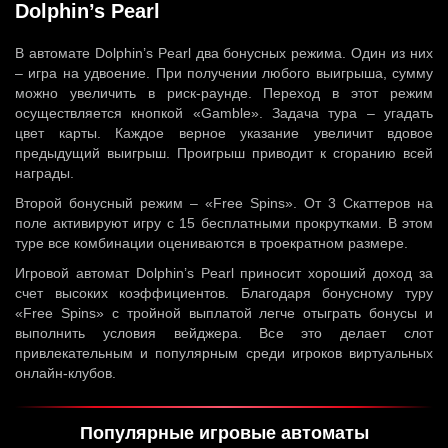
Dolphin’s Pearl
В автомате Dolphin’s Pearl два бонусных режима. Один из них
– игра на удвоение. При получении любого выигрыша, сумму
можно увеличить в риск-раунде. Переход в этот режим
осуществляется кнопкой «Gamble». Задача тура – угадать
цвет карты. Каждое верное указание увеличит вдовое
предыдущий выигрыш. Проигрыш приводит к сгоранию всей
награды.
Второй бонусный режим – «Free Spins». От 3 Скаттеров на
поле активируют игру с 15 бесплатными прокрутками. В этом
туре все комбинации оцениваются в троекратном размере.
Игровой автомат Dolphin’s Pearl приносит хороший доход за
счет высоких коэффициентов. Благодаря бонусному туру
«Free Spins» c тройной выплатой легче отыграть бонусы и
выполнить условия вейджера. Все это делает слот
привлекательным и популярным среди игроков виртуальных
онлайн-клубов.
Популярные игровые автоматы