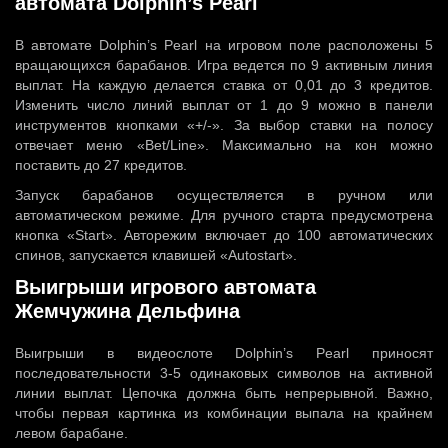
автомата Dolphin’s Pearl
В автомате Dolphin’s Pearl на игровом поле расположены 5
вращающихся барабанов. Игра ведется по 9 активным линия
выплат. На каждую делается ставка от 0,01 до 3 кредитов.
Изменить число линий выплат от 1 до 9 можно в панели
инструментов кнопками «+/-». За выбор ставки на полосу
отвечает меню «Bet/Line». Максимально на кон можно
поставить до 27 кредитов.
Запуск барабанов осуществляется в ручном или
автоматическом режиме. Для ручного старта предусмотрена
кнопка «Start». Авторежим включает до 100 автоматических
спинов, запускается клавишей «Autostart».
Выигрыши игрового автомата
Жемчужина Дельфина
Выигрыши в видеослоте Dolphin’s Pearl приносят
последовательности 3-5 одинаковых символов на активной
линии выплат. Цепочка должна быть непрерывной. Важно,
чтобы первая картинка из комбинации выпала на крайнем
левом барабане.