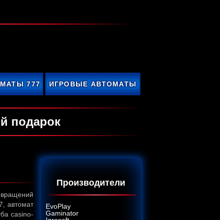
МАТЫ 777
ИГРОВЫЕ АВТОМАТЫ
ой подарок
Производители
ь вращений
7, автомат
EvoPlay
Gaminator
ба casino-