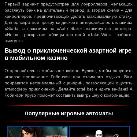
Первый вариант предусмотрен для лоуроллеров, желающих
растянуть банк на длительный период, а вторая схема – для
хайроллеров, предпочитающих делать максимальную ставку.
Для однократной прокрутки дисков в интерфейсе есть клавиша
«Start», а нажатием на «Auto Start» активируется автоигра.
«Help» – раскрытие таблицы платежей. «Take Win» – забрать
выигрыш.
Вывод о приключенческой азартной игре
в мобильном казино
Отправляйтесь в мобильное казино Вулкан, чтобы запустить
игровое приложение Робинзон для отличного отдыха. Вам
понравится нетривиальный сценарий, позволяющий ощутить
атмосферу приключений. Делайте total bet и идите ва-банк! А
Робинзон Крузо поможет составить выигрышную комбинацию.
Популярные игровые автоматы