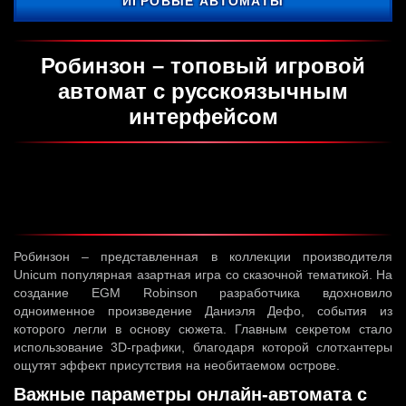
ИГРОВЫЕ АВТОМАТЫ
Робинзон – топовый игровой
автомат с русскоязычным
интерфейсом
Робинзон – представленная в коллекции производителя
Unicum популярная азартная игра со сказочной тематикой. На
создание EGM Robinson разработчика вдохновило
одноименное произведение Даниэля Дефо, события из
которого легли в основу сюжета. Главным секретом стало
использование 3D-графики, благодаря которой слотхантеры
ощутят эффект присутствия на необитаемом острове.
Важные параметры онлайн-автомата с