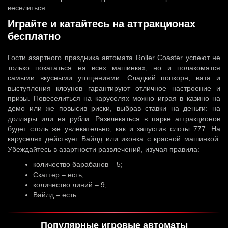
веселиться.
Играйте и катайтесь на аттракционах
бесплатно
Гости азартного праздника автомата Roller Coaster успеют не
только покататься на всех машинках, но и полакомятся
самыми вкусными угощениями. Сладкий попкорн, вата и
выступления клоунов гарантируют отличное настроение и
призы. Повеселиться на каруселях можно играя в казино на
демо или же повысив риски, выбрав ставки на деньги: на
доллары или на рубли. Развлекаться в парке аттракционов
будет столь же увлекательно, как и запустив слоты 777. На
каруселях действует Вайлд или иконка с красной машинкой.
Убеждайтесь в азартности развлечений, изучая правила:
количество барабанов – 5;
Скаттер – есть;
количество линий – 9;
Вайлд – есть.
Популярные игровые автоматы