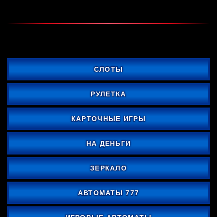
СЛОТЫ
РУЛЕТКА
КАРТОЧНЫЕ ИГРЫ
НА ДЕНЬГИ
ЗЕРКАЛО
АВТОМАТЫ 777