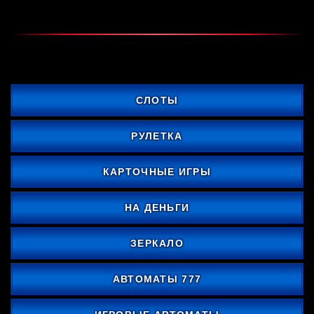
СЛОТЫ
РУЛЕТКА
КАРТОЧНЫЕ ИГРЫ
НА ДЕНЬГИ
ЗЕРКАЛО
АВТОМАТЫ 777