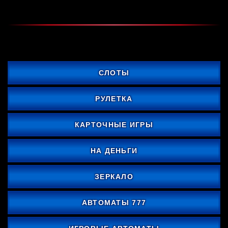
СЛОТЫ
РУЛЕТКА
КАРТОЧНЫЕ ИГРЫ
НА ДЕНЬГИ
ЗЕРКАЛО
АВТОМАТЫ 777