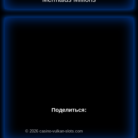
Поделиться:
© 2026 casino-vulkan-slots.com