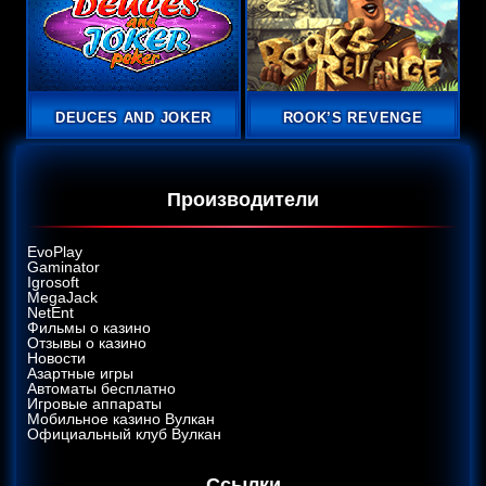
DEUCES AND JOKER
ROOK’S REVENGE
Производители
EvoPlay
Gaminator
Igrosoft
MegaJack
NetEnt
Фильмы о казино
Отзывы о казино
Новости
Азартные игры
Автоматы бесплатно
Игровые аппараты
Мобильное казино Вулкан
Официальный клуб Вулкан
Ссылки