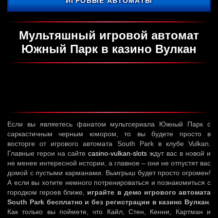
ИГРОВЫЕ АВТОМАТЫ
Мультяшный игровой автомат
Южный Парк в казино Вулкан
Если вы являетесь фанатом мультсериала Южный Парк с
саркастичным черным юмором, то вы будете просто в
восторге от игрового автомата South Park в клубе Vulkan.
Главные герои на сайте
casino-vulkan-slots
ждут вас в новой и
не менее интересной истории, а главное – они не отпустят вас
домой с пустыми карманами. Выигрыш будет просто огромен!
А если вы хотите немного потренироваться и познакомиться с
городком героев ближе,
играйте в демо игрового автомата
South Park бесплатно и без регистрации в казино Вулкан
.
Как только вы поймете, что Кайл, Стен, Кенни, Картман и